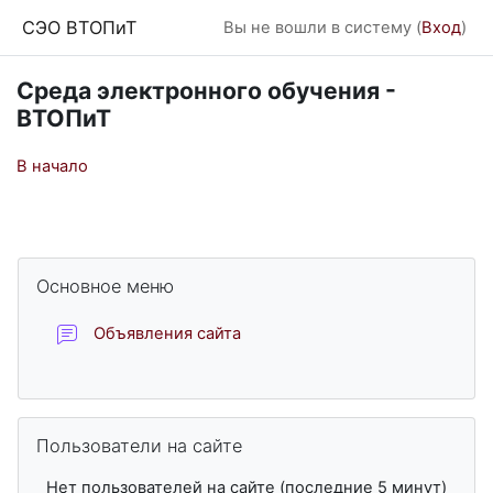
Перейти к основному содержанию
СЭО ВТОПиТ
Вы не вошли в систему (
Вход
)
Среда электронного обучения -
ВТОПиТ
В начало
Блоки
Пропустить Основное меню
Основное меню
Форум
Объявления сайта
Пропустить Пользователи на сайте
Пользователи на сайте
Нет пользователей на сайте (последние 5 минут)