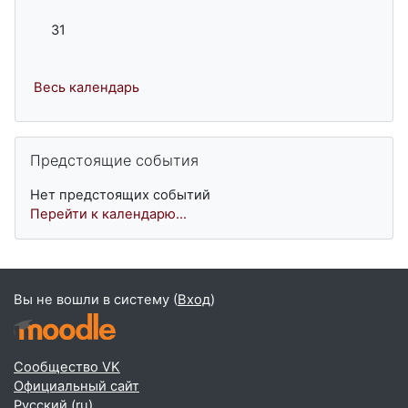
Нет событий, понедельник 31 августа
31
Весь календарь
Пропустить Предстоящие события
Предстоящие события
Нет предстоящих событий
Перейти к календарю...
Вы не вошли в систему (
Вход
)
Сообщество VK
Официальный сайт
Русский ‎(ru)‎